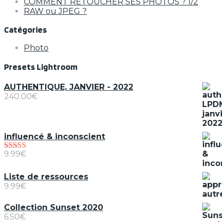
COMMENT RETOUCHER SES PHOTOS ? 1/2
RAW ou JPEG ?
Catégories
Photo
Presets Lightroom
AUTHENTIQUE, JANVIER - 2022
240.00
€
influencé & inconscient
9.99
€
Note
5.00
sur
5
Liste de ressources
9.99
€
Collection Sunset 2020
6.50
€