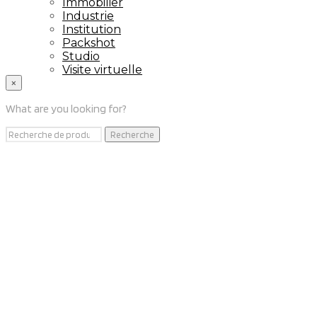
Immobilier
Industrie
Institution
Packshot
Studio
Visite virtuelle
Inspection par Drone
×
Portfolio
What are you looking for?
Portfolio
Projets – Entreprises
Recherche
Recherche
Drone
pour :
Projets – Particuliers
Livre
Contact